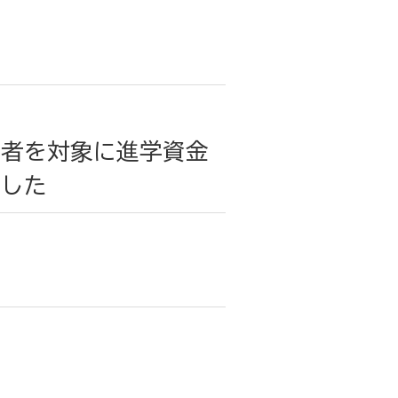
ル
護者を対象に進学資金
ました
ル