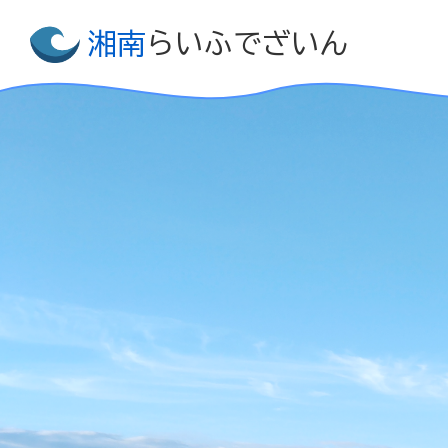
湘南
らいふでざいん